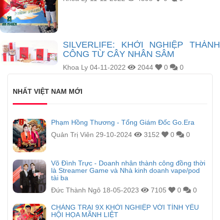
SILVERLIFE: KHỞI NGHIỆP THÀNH
CÔNG TỪ CÂY NHÂN SÂM
Khoa Ly
04-11-2022
2044
0
0
NHẤT VIỆT NAM MỚI
Phạm Hồng Thương - Tổng Giám Đốc Go.Era
Quản Trị Viên
29-10-2024
3152
0
0
Võ Đình Trực - Doanh nhân thành công đồng thời
là Streamer Game và Nhà kinh doanh vape/pod
tài ba
Đức Thành Ngô
18-05-2023
7105
0
0
CHÀNG TRAI 9X KHỞI NGHIỆP VỚI TÌNH YÊU
HỘI HỌA MÃNH LIỆT