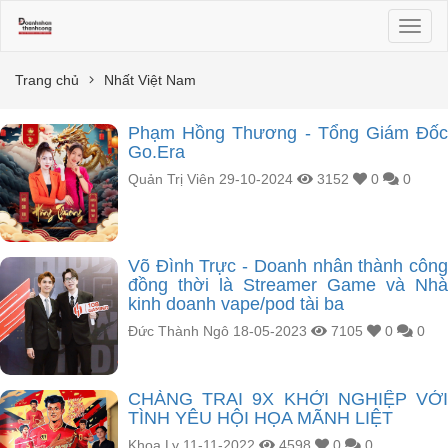
Toggl
naviga
Trang chủ
Nhất Việt Nam
Phạm Hồng Thương - Tổng Giám Đốc
Go.Era
Quản Trị Viên
29-10-2024
3152
0
0
Võ Đình Trực - Doanh nhân thành công
đồng thời là Streamer Game và Nhà
kinh doanh vape/pod tài ba
Đức Thành Ngô
18-05-2023
7105
0
0
CHÀNG TRAI 9X KHỞI NGHIỆP VỚI
TÌNH YÊU HỘI HỌA MÃNH LIỆT
Khoa Ly
11-11-2022
4598
0
0