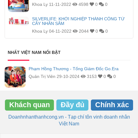
Khoa Ly
11-11-2022
4598
0
0
SILVERLIFE: KHỞI NGHIỆP THÀNH CÔNG TỪ
CÂY NHÂN SÂM
Khoa Ly
04-11-2022
2044
0
0
NHẤT VIỆT NAM NỔI BẬT
Phạm Hồng Thương - Tổng Giám Đốc Go.Era
Quản Trị Viên
29-10-2024
3153
0
0
Khách quan
Đầy đủ
Chính xác
Doanhnhanthanhcong.vn - Tạp chí tôn vinh doanh nhân
Việt Nam