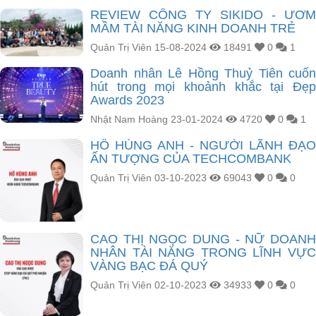
REVIEW CÔNG TY SIKIDO - ƯƠM
MẦM TÀI NĂNG KINH DOANH TRẺ
Quản Trị Viên
15-08-2024
18491
0
1
Doanh nhân Lê Hồng Thuỷ Tiên cuốn
hút trong mọi khoảnh khắc tại Đẹp
Awards 2023
Nhật Nam Hoàng
23-01-2024
4720
0
1
HỒ HÙNG ANH - NGƯỜI LÃNH ĐẠO
ẤN TƯỢNG CỦA TECHCOMBANK
Quản Trị Viên
03-10-2023
69043
0
0
CAO THỊ NGỌC DUNG - NỮ DOANH
NHÂN TÀI NĂNG TRONG LĨNH VỰC
VÀNG BẠC ĐÁ QUÝ
Quản Trị Viên
02-10-2023
34933
0
0