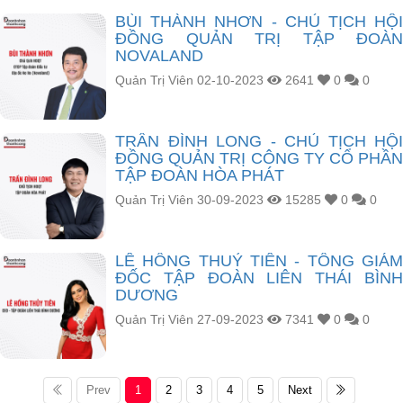
BÙI THÀNH NHƠN - CHỦ TỊCH HỘI
ĐỒNG QUẢN TRỊ TẬP ĐOÀN
NOVALAND
Quản Trị Viên
02-10-2023
2641
0
0
TRẦN ĐÌNH LONG - CHỦ TỊCH HỘI
ĐỒNG QUẢN TRỊ CÔNG TY CỔ PHẦN
TẬP ĐOÀN HÒA PHÁT
Quản Trị Viên
30-09-2023
15285
0
0
LÊ HỒNG THUỶ TIÊN - TỔNG GIÁM
ĐỐC TẬP ĐOÀN LIÊN THÁI BÌNH
DƯƠNG
Quản Trị Viên
27-09-2023
7341
0
0
Prev
1
2
3
4
5
Next