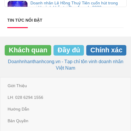
Doanh nhân Lê Hồng Thuỷ Tiên cuốn hút trong
mọi khoảnh khắc tại Đẹp Awards 2023
Nhật Nam Hoàng
23-01-2024
4720
0
1
TIN TỨC NỔI BẬT
Khách quan
Đầy đủ
Chính xác
Doanhnhanthanhcong.vn - Tạp chí tôn vinh doanh nhân
Việt Nam
Giới Thiệu
LH: 028 6294 1556
Hướng Dẫn
Bản Quyền