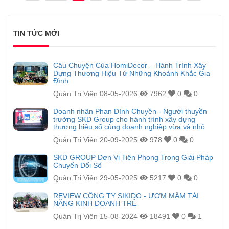
TIN TỨC MỚI
Câu Chuyện Của HomiDecor – Hành Trình Xây
Dựng Thương Hiệu Từ Những Khoảnh Khắc Gia
Đình
Quản Trị Viên
08-05-2026
7962
0
0
Doanh nhân Phan Đình Chuyền - Người thuyền
trưởng SKD Group cho hành trình xây dựng
thương hiệu số cùng doanh nghiệp vừa và nhỏ
Quản Trị Viên
20-09-2025
978
0
0
SKD GROUP Đơn Vị Tiên Phong Trong Giải Pháp
Chuyển Đổi Số
Quản Trị Viên
29-05-2025
5217
0
0
REVIEW CÔNG TY SIKIDO - ƯƠM MẦM TÀI
NĂNG KINH DOANH TRẺ
Quản Trị Viên
15-08-2024
18491
0
1