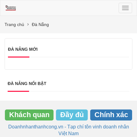
Toggl
naviga
Trang chủ
Đà Nẵng
ĐÀ NẴNG MỚI
ĐÀ NẴNG NỔI BẬT
Khách quan
Đầy đủ
Chính xác
Doanhnhanthanhcong.vn - Tạp chí tôn vinh doanh nhân
Việt Nam