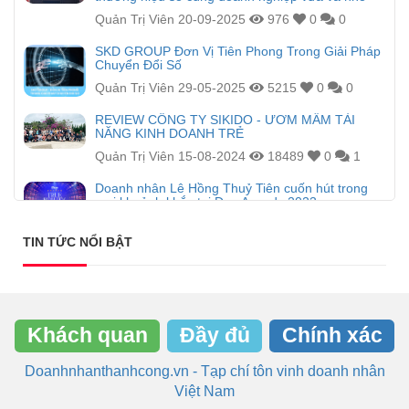
Quản Trị Viên
20-09-2025
976
0
0
SKD GROUP Đơn Vị Tiên Phong Trong Giải Pháp
Chuyển Đổi Số
Quản Trị Viên
29-05-2025
5215
0
0
REVIEW CÔNG TY SIKIDO - ƯƠM MẦM TÀI
NĂNG KINH DOANH TRẺ
Quản Trị Viên
15-08-2024
18489
0
1
Doanh nhân Lê Hồng Thuỷ Tiên cuốn hút trong
mọi khoảnh khắc tại Đẹp Awards 2023
Nhật Nam Hoàng
23-01-2024
4717
0
1
TIN TỨC NỔI BẬT
Khách quan
Đầy đủ
Chính xác
Doanhnhanthanhcong.vn - Tạp chí tôn vinh doanh nhân
Việt Nam