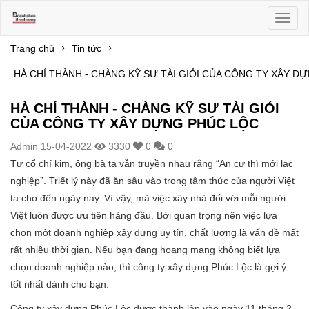
Toggl
naviga
Trang chủ
Tin tức
HÀ CHÍ THÀNH - CHÀNG KỸ SƯ TÀI GIỎI CỦA CÔNG TY XÂY D
HÀ CHÍ THÀNH - CHÀNG KỸ SƯ TÀI GIỎI
CỦA CÔNG TY XÂY DỰNG PHÚC LỘC
Admin
15-04-2022
3330
0
0
Tự cổ chí kim, ông bà ta vẫn truyền nhau rằng “An cư thì mới lạc
nghiệp”. Triết lý này đã ăn sâu vào trong tâm thức của người Việt
ta cho đến ngày nay. Vì vậy, mà việc xây nhà đối với mỗi người
Việt luôn được ưu tiên hàng đầu. Bởi quan trọng nên việc lựa
chọn một doanh nghiệp xây dựng uy tín, chất lượng là vấn đề mất
rất nhiều thời gian. Nếu bạn đang hoang mang không biết lựa
chọn doanh nghiệp nào, thì công ty xây dựng Phúc Lộc là gợi ý
tốt nhất dành cho bạn.
Công ty xây dựng Phúc Lộc được thành lập vào ngày 11 tháng 2