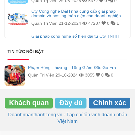
Quản Trị Viên
29-05-2025
5372
0
0
Cty Công nghệ D&H nhà cung cấp giải pháp
domain và hosting toàn diện cho doanh nghiệp
Quản Trị Viên
21-12-2024
47287
0
1
Giải pháp công nghệ số hiện đại từ Cty TNHH
thương mại và dịch vụ công nghệ D&H
Quản Trị Viên
21-12-2024
8453
0
1
TIN TỨC NỔI BẬT
Phạm Hồng Thương - Tổng Giám Đốc Go.Era
Quản Trị Viên
29-10-2024
3055
0
0
Khách quan
Đầy đủ
Chính xác
Doanhnhanthanhcong.vn - Tạp chí tôn vinh doanh nhân
Việt Nam