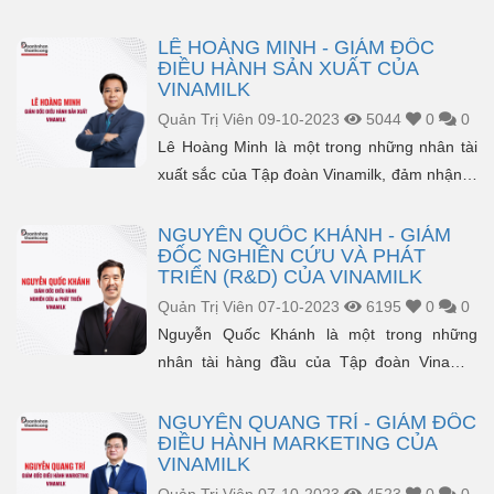
đảm nhận vị trí Chủ tịch Hội đồng Quản trị tại
tập đoàn Xây...
LÊ HOÀNG MINH - GIÁM ĐỐC
ĐIỀU HÀNH SẢN XUẤT CỦA
VINAMILK
Quản Trị Viên
09-10-2023
5044
0
0
Lê Hoàng Minh là một trong những nhân tài
xuất sắc của Tập đoàn Vinamilk, đảm nhận vị
trí quan trọng là Giám đốc Điều hành Sản
xuất....
NGUYỄN QUỐC KHÁNH - GIÁM
ĐỐC NGHIÊN CỨU VÀ PHÁT
TRIỂN (R&D) CỦA VINAMILK
Quản Trị Viên
07-10-2023
6195
0
0
Nguyễn Quốc Khánh là một trong những
nhân tài hàng đầu của Tập đoàn Vinamilk
trong lĩnh vực Nghiên cứu và Phát triển
(R&D). Với nhiều n...
NGUYỄN QUANG TRÍ - GIÁM ĐỐC
ĐIỀU HÀNH MARKETING CỦA
VINAMILK