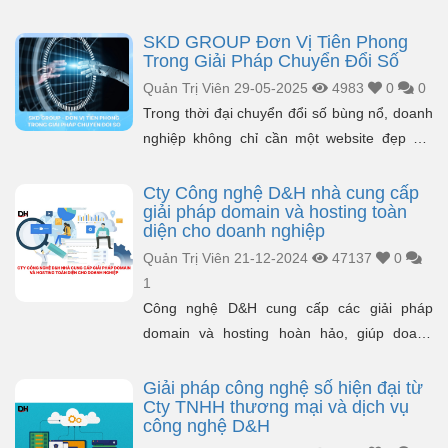
Phan Đình Chuyền, hành trình từ một chàng
trai tỉnh lẻ đam m&ecir...
SKD GROUP Đơn Vị Tiên Phong
Trong Giải Pháp Chuyển Đổi Số
Quản Trị Viên
29-05-2025
4983
0
0
Trong thời đại chuyển đổi số bùng nổ, doanh
nghiệp không chỉ cần một website đẹp mà
còn phải có chiến lược truyền thông hiệu quả,
nền tảng công nghệ vững...
Cty Công nghệ D&H nhà cung cấp
giải pháp domain và hosting toàn
diện cho doanh nghiệp
Quản Trị Viên
21-12-2024
47137
0
1
Công nghệ D&H cung cấp các giải pháp
domain và hosting hoàn hảo, giúp doanh
nghiệp duy trì nền tảng trực tuyến ổn định và
phát triển b...
Giải pháp công nghệ số hiện đại từ
Cty TNHH thương mại và dịch vụ
công nghệ D&H