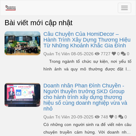
Toggl
naviga
Bài viết mới cập nhật
Câu Chuyện Của HomiDecor –
Hành Trình Xây Dựng Thương Hiệu
Từ Những Khoảnh Khắc Gia Đình
Quản Trị Viên
08-05-2026
7727
0
0
Trong ngành tổ chức sự kiện, nơi yếu tố
hình ảnh và quy mô thường được đặt lên
hàng đầu, vẫn có những thương hiệu chọn
một hướng đi kh&aacut...
Doanh nhân Phan Đình Chuyền -
Người thuyền trưởng SKD Group
cho hành trình xây dựng thương
hiệu số cùng doanh nghiệp vừa và
nhỏ
Quản Trị Viên
20-09-2025
748
0
0
Có những con người sinh ra để viết nên câu
chuyện truyền cảm hứng. Với doanh nhân