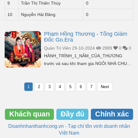
9
Trần Thị Thiên Thúy
0
10
Nguyễn Hải Đăng
0
Phạm Hồng Thương - Tổng Giám
Đốc Go.Era
Quản Trị Viên
29-10-2024
2889
0
0
HÀNH_TRÌNH_1_NĂM_CỦA_THƯƠNG
trước và sau khi tham gia NGÔI NHÀ CHUNG
- LINH SỐ THƯỢNG LƯU – KIM TÂM CÁT
Đây không phải bài PR h...
1
2
3
4
5
6
7
Next
Khách quan
Đầy đủ
Chính xác
Doanhnhanthanhcong.vn - Tạp chí tôn vinh doanh nhân
Việt Nam