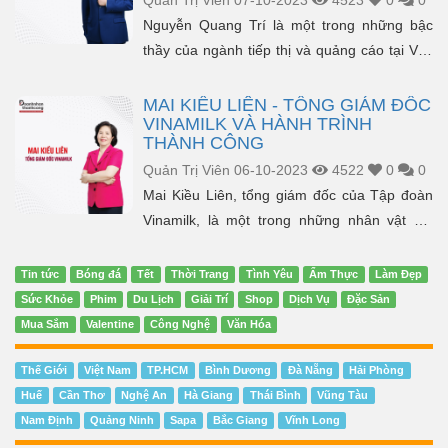
Quản Trị Viên
07-10-2023
4523
0
0
Nguyễn Quang Trí là một trong những bậc
thầy của ngành tiếp thị và quảng cáo tại Việt
Nam, với vai trò quan trọng là Giám đốc Điều
hành M...
MAI KIỀU LIÊN - TỔNG GIÁM ĐỐC
VINAMILK VÀ HÀNH TRÌNH
THÀNH CÔNG
Quản Trị Viên
06-10-2023
4522
0
0
Mai Kiều Liên, tổng giám đốc của Tập đoàn
Vinamilk, là một trong những nhân vật nổi
tiếng và có đóng góp lớn cho ngành công
ng...
Tin tức
Bóng đá
Tết
Thời Trang
Tình Yêu
Ẩm Thực
Làm Đẹp
Sức Khỏe
Phim
Du Lịch
Giải Trí
Shop
Dịch Vụ
Đặc Sản
Mua Sắm
Valentine
Công Nghệ
Văn Hóa
Thế Giới
Việt Nam
TP.HCM
Bình Dương
Đà Nẵng
Hải Phòng
Huế
Cần Thơ
Nghệ An
Hà Giang
Thái Bình
Vũng Tàu
Nam Định
Quảng Ninh
Sapa
Bắc Giang
Vĩnh Long