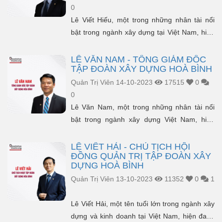
0
Lê Viết Hiếu, một trong những nhân tài nổi
bật trong ngành xây dựng tại Việt Nam, hiện
đang giữ vị trí Phó Chủ Tịch Hội Đồng Quản
Trị tại Tập Đoàn...
LÊ VĂN NAM - TỔNG GIÁM ĐỐC
TẬP ĐOÀN XÂY DỰNG HOÀ BÌNH
Quản Trị Viên
14-10-2023
17515
0
0
Lê Văn Nam, một trong những nhân tài nổi
bật trong ngành xây dựng Việt Nam, hiện
đang nắm giữ vị trí Tổng Giám Đốc tại Tập
đoàn Xây Dựng H&og...
LÊ VIẾT HẢI - CHỦ TỊCH HỘI
ĐỒNG QUẢN TRỊ TẬP ĐOÀN XÂY
DỰNG HOÀ BÌNH
Quản Trị Viên
13-10-2023
11352
0
1
Lê Viết Hải, một tên tuổi lớn trong ngành xây
dựng và kinh doanh tại Việt Nam, hiện đang