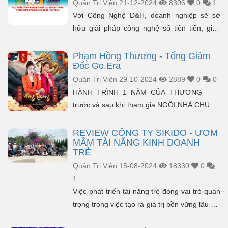
Quản Trị Viên
21-12-2024
8306
0
1
Với Công Nghệ D&H, doanh nghiệp sẽ sở
hữu giải pháp công nghệ số tiên tiến, giúp
chuyển đổi số hiệu quả và tối ưu chi phí vận
hành.
Phạm Hồng Thương - Tổng Giám
Đốc Go.Era
Quản Trị Viên
29-10-2024
2889
0
0
HÀNH_TRÌNH_1_NĂM_CỦA_THƯƠNG
trước và sau khi tham gia NGÔI NHÀ CHUNG
- LINH SỐ THƯỢNG LƯU – KIM TÂM CÁT
Đây không phải bài PR h...
REVIEW CÔNG TY SIKIDO - ƯƠM
MẦM TÀI NĂNG KINH DOANH
TRẺ
Quản Trị Viên
15-08-2024
18330
0
1
Việc phát triển tài năng trẻ đóng vai trò quan
trọng trong việc tạo ra giá trị bền vững lâu dài
cho nền kinh tế. Tự hào là một đơn...