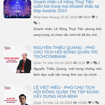
Doanh nhân Lê Hồng Thuỷ Tiên
cuốn hút trong mọi khoảnh khắc tại
Đẹp Awards 2023
Nhật Nam Hoàng
23-01-2024
4504
0
1
Doanh nhân Lê Hồng Thuỷ Tiên phong thái
sang trọng và nhan sắc tươi trẻ đã thu hút sự
chú ý của các khách mời khi góp m...
NGUYỄN THIỀU QUANG - PHÓ
CHỦ TỊCH HỘI ĐỒNG QUẢN TRỊ
TECHCOMBANK
Quản Trị Viên
16-10-2023
3131
0
0
Nguyễn Thiều Quang, một trong những nhà
lãnh đạo xuất sắc trong lĩnh vực tài chính và
ngân hàng, hiện đang giữ vị trí Phó Chủ Tịch
Hội Đồn...
LÊ VIẾT HIẾU - PHÓ CHỦ TỊCH
HỘI ĐỒNG QUẢN TRỊ TẬP ĐOÀN
XÂY DỰNG HOÀ BÌNH
Quản Trị Viên
16-10-2023
21386
0