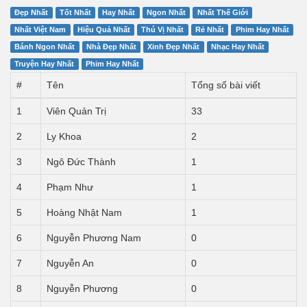
Đẹp Nhất
Tốt Nhất
Hay Nhất
Ngon Nhất
Nhất Thế Giới
Nhất Việt Nam
Hiệu Quả Nhất
Thú Vị Nhất
Rẻ Nhất
Phim Hay Nhất
Bánh Ngon Nhất
Nhà Đẹp Nhất
Xinh Đẹp Nhất
Nhạc Hay Nhất
Truyện Hay Nhất
Phim Hay Nhất
#
Tên
Tổng số bài viết
1
Viên Quản Trị
33
2
Ly Khoa
2
3
Ngô Đức Thành
1
4
Phạm Như
1
5
Hoàng Nhật Nam
1
6
Nguyễn Phương Nam
0
7
Nguyễn An
0
8
Nguyễn Phương
0